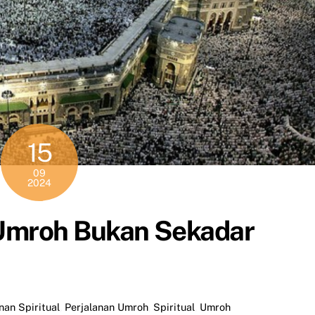
15
09
2024
Umroh Bukan Sekadar
nan Spiritual
,
Perjalanan Umroh
,
Spiritual
,
Umroh