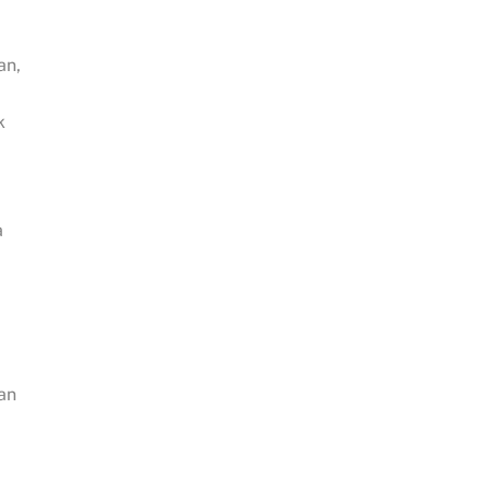
an,
k
a
an