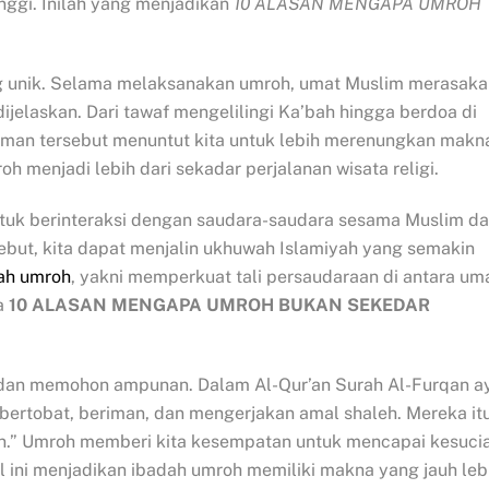
nggi. Inilah yang menjadikan
10 ALASAN MENGAPA UMROH
 unik. Selama melaksanakan umroh, umat Muslim merasaka
ijelaskan. Dari tawaf mengelilingi Ka’bah hingga berdoa di
man tersebut menuntut kita untuk lebih merenungkan makn
oh menjadi lebih dari sekadar perjalanan wisata religi.
uk berinteraksi dengan saudara-saudara sesama Muslim da
but, kita dapat menjalin ukhuwah Islamiyah yang semakin
ah umroh
, yakni memperkuat tali persaudaraan di antara um
da
10 ALASAN MENGAPA UMROH BUKAN SEKEDAR
 dan memohon ampunan. Dalam Al-Qur’an Surah Al-Furqan a
 bertobat, beriman, dan mengerjakan amal shaleh. Mereka it
pun.” Umroh memberi kita kesempatan untuk mencapai kesuci
l ini menjadikan ibadah umroh memiliki makna yang jauh leb