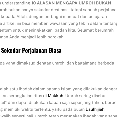
ta understanding
10 ALASAN MENGAPA UMROH BUKAN
umroh bukan hanya sekadar destinasi, tetapi sebuah perjalana
i kepada Allah, dengan berbagai manfaat dan pelajaran
a artikel ini bisa memberi wawasan yang lebih dalam tentan
ntum untuk meningkatkan ibadah kita. Selamat berumrah
nan Anda menjadi lebih barokah.
Sekedar Perjalanan Biasa
Apa yang dimaksud dengan umroh, dan bagaimana berbeda
alah satu ibadah dalam agama Islam yang dilakukan denga
kan serangkaian ritus di
Makkah
. Umroh sering disebut
ecil” dan dapat dilakukan kapan saja sepanjang tahun, berb
g memiliki waktu tertentu, yaitu pada bulan
Dzulhijjah
.
 wajib seperti haji, umroh tetap merupakan ibadah yang san