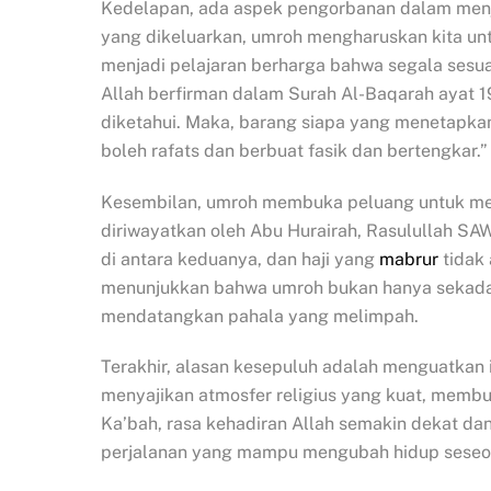
Kedelapan, ada aspek pengorbanan dalam menja
yang dikeluarkan, umroh mengharuskan kita unt
menjadi pelajaran berharga bahwa segala sesu
Allah berfirman dalam Surah Al-Baqarah ayat 19
diketahui. Maka, barang siapa yang menetapkan 
boleh rafats dan berbuat fasik dan bertengkar.”
Kesembilan, umroh membuka peluang untuk men
diriwayatkan oleh Abu Hurairah, Rasulullah S
di antara keduanya, dan haji yang
mabrur
tidak 
menunjukkan bahwa umroh bukan hanya sekadar
mendatangkan pahala yang melimpah.
Terakhir, alasan kesepuluh adalah menguatkan
menyajikan atmosfer religius yang kuat, membua
Ka’bah, rasa kehadiran Allah semakin dekat da
perjalanan yang mampu mengubah hidup seseora