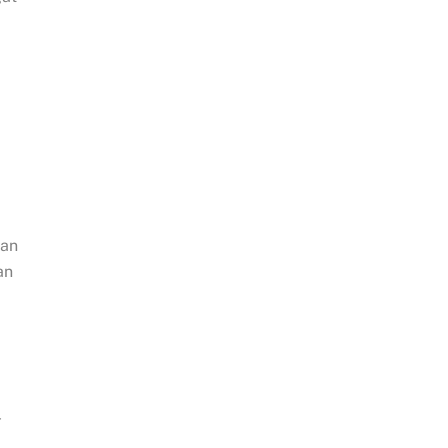
i
kan
an
-