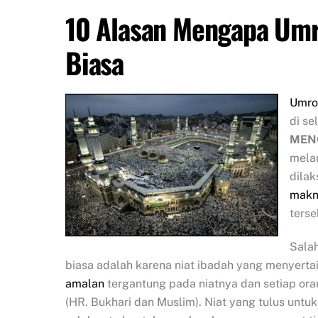
10 Alasan Mengapa Umr
Biasa
Umro
di se
MEN
melam
dila
makn
terse
Sala
biasa adalah karena niat ibadah yang menyerta
amalan
tergantung pada niatnya dan setiap or
(HR. Bukhari dan Muslim). Niat yang tulus unt