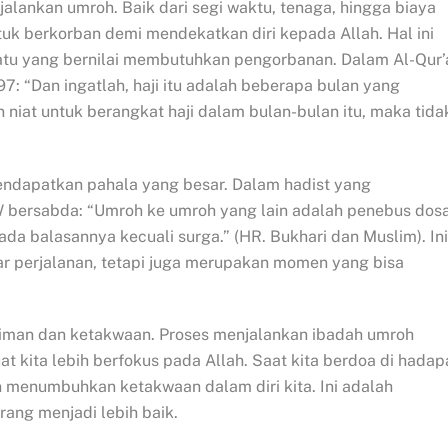
lankan umroh. Baik dari segi waktu, tenaga, hingga biaya
uk berkorban demi mendekatkan diri kepada Allah. Hal ini
atu yang bernilai membutuhkan pengorbanan. Dalam Al-Qur’
7: “Dan ingatlah, haji itu adalah beberapa bulan yang
niat untuk berangkat haji dalam bulan-bulan itu, maka tida
dapatkan pahala yang besar. Dalam hadist yang
AW bersabda: “Umroh ke umroh yang lain adalah penebus dos
ada balasannya kecuali surga.” (HR. Bukhari dan Muslim). Ini
 perjalanan, tetapi juga merupakan momen yang bisa
 iman dan ketakwaan. Proses menjalankan ibadah umroh
t kita lebih berfokus pada Allah. Saat kita berdoa di hadap
n menumbuhkan ketakwaan dalam diri kita. Ini adalah
ng menjadi lebih baik.