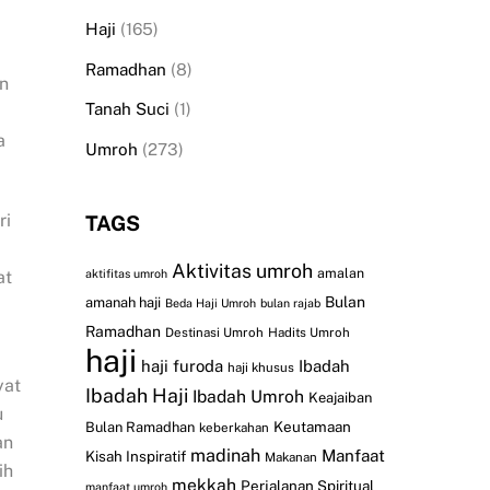
Haji
(165)
Ramadhan
(8)
n
Tanah Suci
(1)
a
Umroh
(273)
ri
TAGS
Aktivitas umroh
amalan
aktifitas umroh
at
Bulan
amanah haji
Beda Haji Umroh
bulan rajab
Ramadhan
Destinasi Umroh
Hadits Umroh
haji
haji furoda
Ibadah
haji khusus
yat
Ibadah Haji
Ibadah Umroh
Keajaiban
u
Keutamaan
Bulan Ramadhan
keberkahan
an
madinah
Manfaat
Kisah Inspiratif
Makanan
ih
mekkah
Perjalanan Spiritual
manfaat umroh