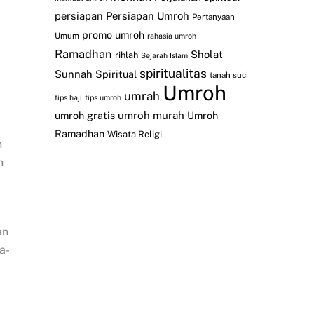
persiapan
Persiapan Umroh
Pertanyaan
promo umroh
Umum
rahasia umroh
Ramadhan
Sholat
rihlah
Sejarah Islam
spiritualitas
Sunnah
Spiritual
tanah suci
Umroh
umrah
tips haji
tips umroh
umroh gratis
umroh murah
Umroh
Ramadhan
Wisata Religi
n
n
an
a-