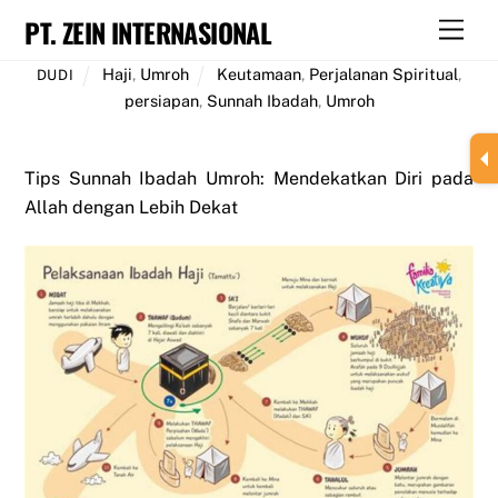
Skip
PT. ZEIN INTERNASIONAL
Men
to
content
Haji
,
Umroh
Keutamaan
,
Perjalanan Spiritual
,
DUDI
persiapan
,
Sunnah Ibadah
,
Umroh
Tips Sunnah Ibadah Umroh: Mendekatkan Diri pada
Allah dengan Lebih Dekat