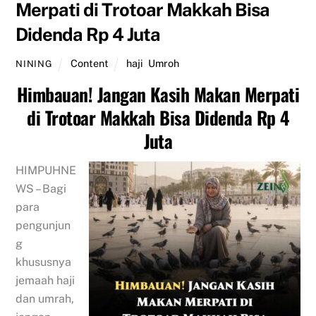
Merpati di Trotoar Makkah Bisa
Didenda Rp 4 Juta
Content
haji
,
Umroh
NINING
Himbauan! Jangan Kasih Makan Merpati
di Trotoar Makkah Bisa Didenda Rp 4
Juta
HIMPUHNE
WS – Bagi
para
pengunjun
g
khususnya
jemaah haji
dan umrah,