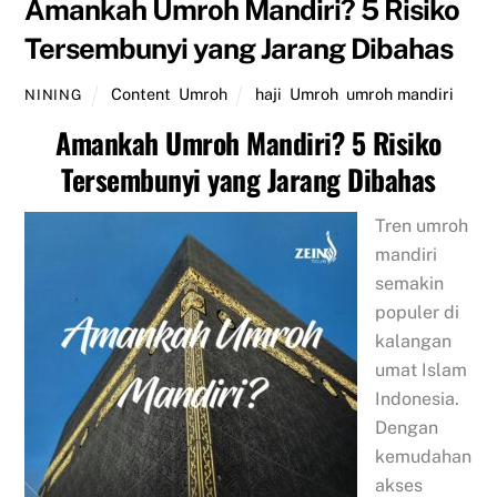
Amankah Umroh Mandiri? 5 Risiko
Tersembunyi yang Jarang Dibahas
Content
,
Umroh
haji
,
Umroh
,
umroh mandiri
NINING
Amankah Umroh Mandiri? 5 Risiko
Tersembunyi yang Jarang Dibahas
Tren umroh
mandiri
semakin
populer di
kalangan
umat Islam
Indonesia.
Dengan
kemudahan
akses