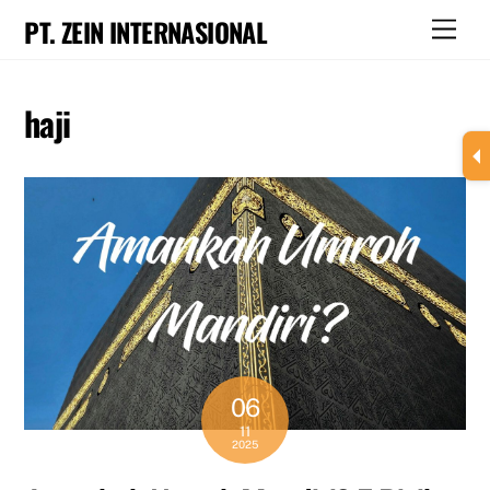
Skip
PT. ZEIN INTERNASIONAL
Men
to
content
haji
06
11
2025