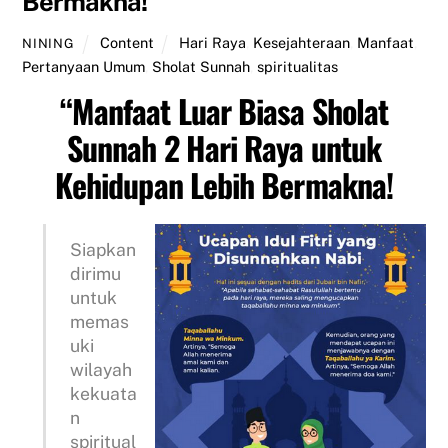
Bermakna!
Content
Hari Raya
,
Kesejahteraan
,
Manfaat
,
NINING
Pertanyaan Umum
,
Sholat Sunnah
,
spiritualitas
“
Manfaat Luar Biasa Sholat
Sunnah 2 Hari Raya untuk
Kehidupan Lebih Bermakna!
Siapkan
dirimu
untuk
memas
uki
wilayah
kekuata
n
spiritual