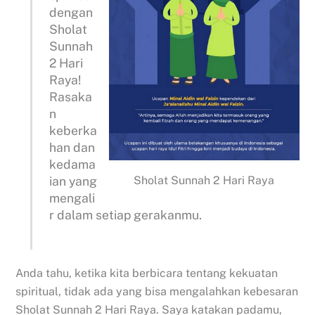
dengan
Sholat
Sunnah
2 Hari
Raya!
Rasaka
n
keberka
han dan
kedama
Sholat Sunnah 2 Hari Raya
ian yang
mengali
r dalam setiap gerakanmu.
Anda tahu, ketika kita berbicara tentang kekuatan
spiritual, tidak ada yang bisa mengalahkan kebesaran
Sholat Sunnah 2 Hari Raya. Saya katakan padamu,