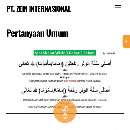
Skip
PT. ZEIN INTERNASIONAL
Men
to
content
Pertanyaan Umum
21
03
2024