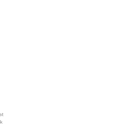
at
ak