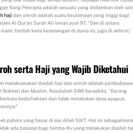
an Sang Pencipta adalah sesuatu yang diidamkan oleh set
h haji
dan umroh adalah suatu keutamaan yang tinggi bagi
am Al-Qur’an Surah Ali-Imran ayat 97, “Dan di antara
mi, berilah kami kesenangan di dunia ini, juga di akhirat.’
”
h serta Haji yang Wajib Diketahui
am melaksanakan ibadah haji dan umroh adalah pembebasa
yat Bukhari dan Muslim, Rasulullah SAW bersabda, “Barang
k berkata kedurhakaan dan tidak melakukan dosa apapun,
kannya.”
 pahala yang besar di sisi Allah SWT. Hal ini sebagaiman
Tidak ada balasan bagi hamba-Ku yang melakukan ibadah ha