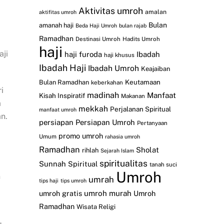
Aktivitas umroh
amalan
aktifitas umroh
Bulan
amanah haji
Beda Haji Umroh
bulan rajab
Ramadhan
Destinasi Umroh
Hadits Umroh
haji
aji
haji furoda
Ibadah
haji khusus
Ibadah Haji
Ibadah Umroh
Keajaiban
Keutamaan
Bulan Ramadhan
keberkahan
i
madinah
Manfaat
Kisah Inspiratif
Makanan
a
mekkah
Perjalanan Spiritual
manfaat umroh
n.
persiapan
Persiapan Umroh
Pertanyaan
promo umroh
Umum
rahasia umroh
Ramadhan
Sholat
rihlah
Sejarah Islam
spiritualitas
Sunnah
Spiritual
tanah suci
Umroh
n
umrah
tips haji
tips umroh
umroh gratis
umroh murah
Umroh
Ramadhan
Wisata Religi