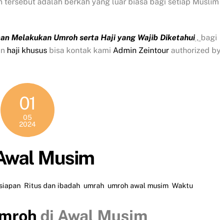
tersebut adalah berkah yang luar biasa bagi setiap Muslim
an Melakukan Umroh serta Haji yang Wajib Diketahui
,
bagi
an
haji khusus
bisa kontak kami
Admin Zeintour
authorized b
01
05
2024
 Awal Musim
siapan
,
Ritus dan ibadah
,
umrah
,
umroh awal musim
,
Waktu
mroh
di Awal Musim