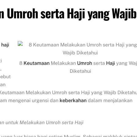
 Umroh serta Haji yang Wajib
haji
i
8
Keutamaan
Melakukan
Umroh
serta
Haji
yang Waj
,
Diketahui
sebut
dan
Keutamaan Melakukan Umroh serta Haji yang Wajib Diketahu
lam mengenai urgensi dan
keberkahan
dalam menjalankan
an untuk Melakukan Umroh serta Haji
yang luar biasa bagi setiap Muslim. Sebagai makhluk cipta