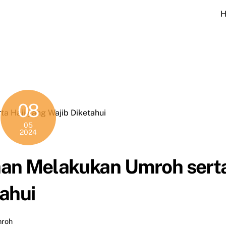
08
05
2024
maan Melakukan Umroh sert
tahui
roh