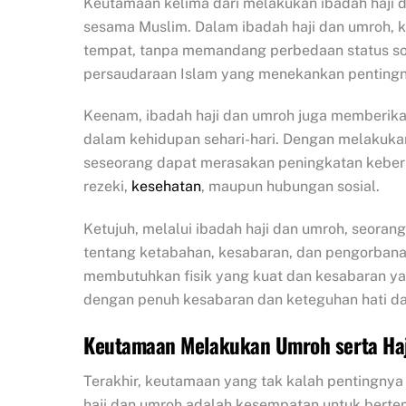
Keutamaan kelima dari melakukan ibadah haji 
sesama Muslim. Dalam ibadah haji dan umroh, k
tempat, tanpa memandang perbedaan status sosia
persaudaraan Islam yang menekankan pentingn
Keenam, ibadah haji dan umroh juga memberik
dalam kehidupan sehari-hari. Dengan melakuk
seseorang dapat merasakan peningkatan keber
rezeki,
kesehatan
, maupun hubungan sosial.
Ketujuh, melalui ibadah haji dan umroh, seora
tentang ketabahan, kesabaran, dan pengorbana
membutuhkan fisik yang kuat dan kesabaran ya
dengan penuh kesabaran dan keteguhan hati d
Keutamaan Melakukan Umroh serta Haji
Terakhir, keutamaan yang tak kalah pentingnya
haji dan umroh adalah kesempatan untuk bert