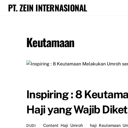
Skip
PT. ZEIN INTERNASIONAL
to
content
Keutamaan
Inspiring : 8 Keuta
Haji yang Wajib Dike
Content
,
Haji
,
Umroh
haji
,
Keutamaan
,
Um
DUDI