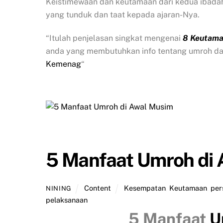
Keistimewaan dan keutamaan dari kedua ibadah 
yang tunduk dan taat kepada ajaran-Nya.
“Itulah penjelasan singkat mengenai
8 Keutama
anda yang membutuhkan info tentang umroh d
Kemenag
“
5 Manfaat Umroh di
Content
Kesempatan
,
Keutamaan
,
per
NINING
pelaksanaan
5 Manfaat
U