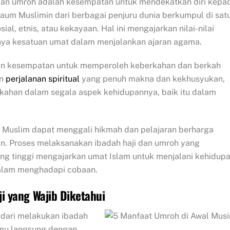
dan umroh adalah kesempatan untuk mendekatkan diri kepa
aum Muslimin dari berbagai penjuru dunia berkumpul di sat
l, etnis, atau kekayaan. Hal ini mengajarkan nilai-nilai
ya kesatuan umat dalam menjalankan ajaran agama.
an kesempatan untuk memperoleh keberkahan dan berkah
an
perjalanan spiritual
yang penuh makna dan kekhusyukan,
kahan dalam segala aspek kehidupannya, baik itu dalam
ng Muslim dapat menggali hikmah dan pelajaran berharga
n. Proses melaksanakan ibadah haji dan umroh yang
ng tinggi mengajarkan umat Islam untuk menjalani kehidup
alam menghadapi cobaan.
 yang Wajib Diketahui
 dari melakukan ibadah
emu langsung dengan