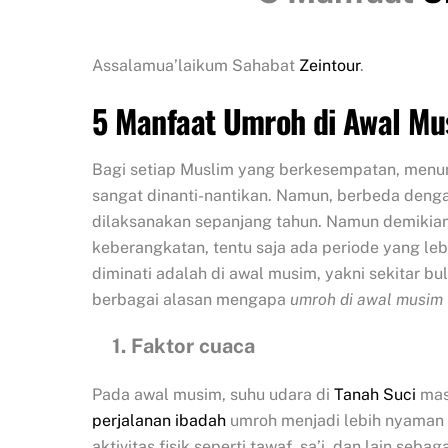
Assalamua’laikum Sahabat
Zeintour
.
5 Manfaat Umroh di Awal M
Bagi setiap Muslim yang berkesempatan, men
sangat dinanti-nantikan. Namun, berbeda deng
dilaksanakan sepanjang tahun. Namun demikian
keberangkatan, tentu saja ada periode yang leb
diminati adalah di awal musim, yakni sekitar b
berbagai alasan mengapa
umroh di awal musim
1. Faktor cuaca
Pada awal musim, suhu udara di
Tanah Suci
masi
perjalanan ibadah
umroh menjadi lebih nyaman 
aktivitas fisik seperti tawaf, sa’i, dan lain se