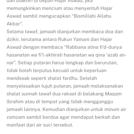
dan diakhiri di depan Hajar Aswad, jika
memungkinkan mencium atau menyentuh Hajar
Aswad sambil mengucapkan “Bismillahi Allahu
Akbar”.
Selama tawaf, jamaah dianjurkan membaca doa dan
dzikir, terutama antara Rukun Yamani dan Hajar
Aswad dengan membaca “Rabbana atina fi’d-dunya
hasanatan wa fi’l-akhirati hasanatan wa qina ‘azab an-
nar”. Setiap putaran harus lengkap dan berurutan,
tidak boleh terputus kecuali untuk keperluan
mendesak seperti shalat fardhu. Setelah
menyelesaikan tujuh putaran, jamaah melaksanakan
shalat sunnah tawaf dua rakaat di belakang Maqam
Ibrahim atau di tempat yang tidak mengganggu
jamaah lainnya. Kemudian dianjurkan untuk minum air
zamzam sambil berdoa agar mendapat berkah dan
manfaat dari air suci tersebut.