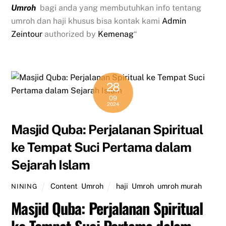
Umroh
bagi anda yang membutuhkan info tentang
umroh dan haji khusus bisa kontak kami
Admin
Zeintour
authorized by
Kemenag
“
28
09
2024
Masjid Quba: Perjalanan Spiritual
ke Tempat Suci Pertama dalam
Sejarah Islam
Content
,
Umroh
haji
,
Umroh
,
umroh murah
NINING
Masjid Quba: Perjalanan Spiritual