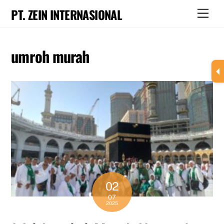
Skip
PT. ZEIN INTERNASIONAL
Men
to
content
umroh murah
02
07
2025