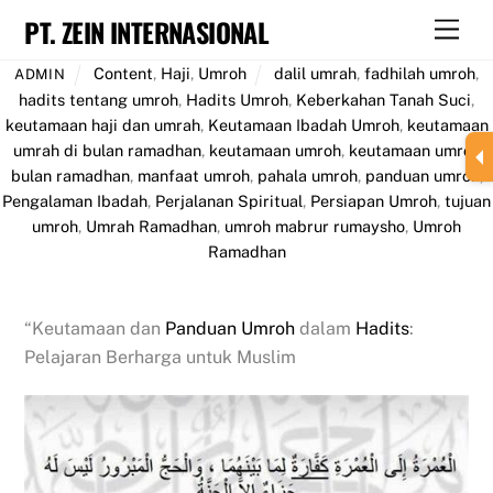
Skip
PT. ZEIN INTERNASIONAL
Men
to
content
Content
,
Haji
,
Umroh
dalil umrah
,
fadhilah umroh
,
ADMIN
hadits tentang umroh
,
Hadits Umroh
,
Keberkahan Tanah Suci
,
keutamaan haji dan umrah
,
Keutamaan Ibadah Umroh
,
keutamaan
umrah di bulan ramadhan
,
keutamaan umroh
,
keutamaan umroh
bulan ramadhan
,
manfaat umroh
,
pahala umroh
,
panduan umroh
,
Pengalaman Ibadah
,
Perjalanan Spiritual
,
Persiapan Umroh
,
tujuan
umroh
,
Umrah Ramadhan
,
umroh mabrur rumaysho
,
Umroh
Ramadhan
“Keutamaan dan
Panduan Umroh
dalam
Hadits
:
Pelajaran Berharga untuk Muslim