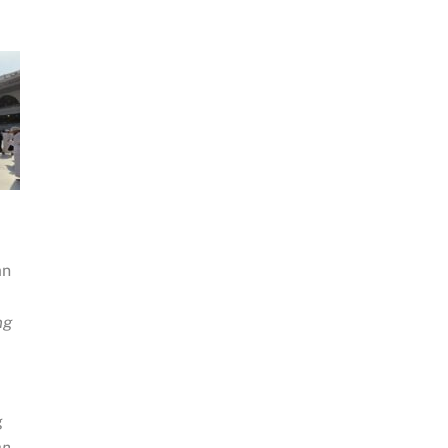
an
ng
g
an