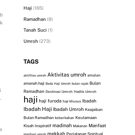
Haji
(165)
di
Ramadhan
(8)
ik
Tanah Suci
(1)
Umroh
(273)
TAGS
Aktivitas umroh
amalan
aktifitas umroh
Bulan
amanah haji
Beda Haji Umroh
bulan rajab
i
Ramadhan
Destinasi Umroh
Hadits Umroh
haji
a
.
haji furoda
Ibadah
haji khusus
Ibadah Haji
Ibadah Umroh
Keajaiban
Keutamaan
Bulan Ramadhan
keberkahan
madinah
Manfaat
Kisah Inspiratif
Makanan
a
mekkah
Perjalanan Spiritual
manfaat umroh