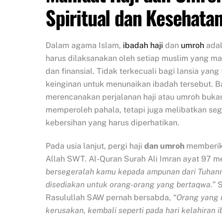
Spiritual dan Kesehata
Dalam agama Islam,
ibadah
haji
dan
umroh
adal
harus dilaksanakan oleh setiap muslim yang ma
dan finansial. Tidak terkecuali bagi lansia yang
keinginan untuk menunaikan ibadah tersebut. Ba
merencanakan perjalanan haji atau umroh buka
memperoleh pahala, tetapi juga melibatkan se
kebersihan yang harus diperhatikan.
Pada usia lanjut, pergi haji
dan umroh
memberika
Allah SWT. Al-Quran Surah Ali Imran ayat 97 
bersegeralah kamu kepada ampunan dari Tuhanm
disediakan untuk orang-orang yang bertaqwa.”
S
Rasulullah SAW pernah bersabda,
“Orang yang m
kerusakan, kembali seperti pada hari kelahiran i