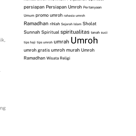
persiapan
Persiapan Umroh
Pertanyaan
promo umroh
Umum
rahasia umroh
Ramadhan
Sholat
rihlah
Sejarah Islam
spiritualitas
Sunnah
Spiritual
tanah suci
Umroh
ik,
umrah
tips haji
tips umroh
umroh gratis
umroh murah
Umroh
Ramadhan
Wisata Religi
,
ing