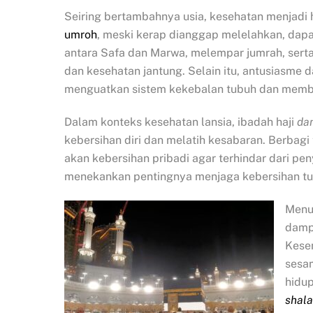
Seiring bertambahnya usia, kesehatan menjadi
umroh
, meski kerap dianggap melelahkan, dapa
antara Safa dan Marwa, melempar jumrah, sert
dan kesehatan jantung. Selain itu, antusiasme
menguatkan sistem kekebalan tubuh dan membe
Dalam konteks kesehatan lansia, ibadah haji
da
kebersihan diri dan melatih kesabaran. Berbag
akan kebersihan pribadi agar terhindar dari pen
menekankan pentingnya menjaga kebersihan tu
Menur
damp
Kese
sesa
hidu
shala