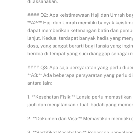
dilaksanakan.
#### Q2: Apa keistimewaan Haji dan Umrah bag
**A2:** Haji dan Umrah memiliki banyak keistime
dapat memberikan ketenangan batin dan pembers
lanjut. Kedua, terdapat banyak hadis yang m
dosa, yang sangat berarti bagi lansia yang ingin
berdoa di tempat yang suci dianggap sebagai 
#### Q3: Apa saja persyaratan yang perlu dipe
**A3:** Ada beberapa persyaratan yang perlu d
antara lain:
1. **Kesehatan Fisik:** Lansia perlu memastika
jauh dan menjalankan ritual ibadah yang memerlu
2. **Dokumen dan Visa:** Memastikan memiliki d
3. **Sertifikat Kesehatan:** Beberapa penyele