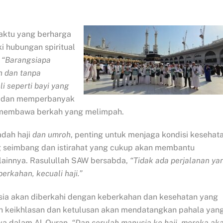
aktu yang berharga
 hubungan spiritual
,
“Barangsiapa
h dan tanpa
 seperti bayi yang
i dan memperbanyak
n membawa berkah yang melimpah.
adah haji
dan umroh
, penting untuk menjaga kondisi kesehat
ng seimbang dan istirahat yang cukup akan membantu
lainnya. Rasulullah SAW bersabda,
“Tidak ada perjalanan ya
erkahan, kecuali haji.”
nsia akan diberkahi dengan keberkahan dan kesehatan yang
h keikhlasan dan ketulusan akan mendatangkan pahala yan
Nya dalam Al-Quran,
“Dan serulah manusia ke haji, mereka ak