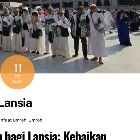
11
07
2024
Lansia
nfaat umroh
,
Umroh
 bagi Lansia: Kebaikan