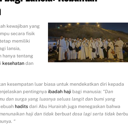
n
ah kewajiban yang
mpu secara fisik
 tetap memiliki
gi lansia,
n hanya tentang
gi
kesehatan
dan
n kesempatan luar biasa untuk mendekatkan diri kepada
menjelaskan pentingnya
ibadah haji
bagi manusia:
“Dan
u dan surga yang luasnya seluas langit dan bumi yang
ebuah
hadits
dari Abu Hurairah juga menegaskan bahwa
enunaikan haji dan tidak berbuat dosa lagi serta tidak berb
bunya. “