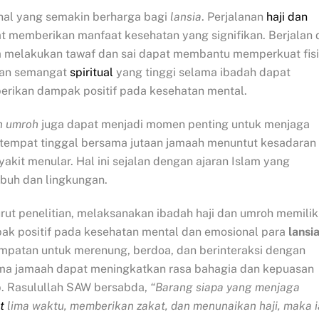
 hal yang semakin berharga bagi
lansia
. Perjalanan
haji dan
t memberikan manfaat kesehatan yang signifikan. Berjalan 
a melakukan tawaf dan sai dapat membantu memperkuat fis
 dan semangat
spiritual
yang tinggi selama ibadah dapat
rikan dampak positif pada kesehatan mental.
n umroh
juga dapat menjadi momen penting untuk menjaga
i tempat tinggal bersama jutaan jamaah menuntut kesadaran
yakit menular. Hal ini sejalan dengan ajaran Islam yang
buh dan lingkungan.
ut penelitian, melaksanakan ibadah haji dan umroh memilik
ak positif pada kesehatan mental dan emosional para
lansi
mpatan untuk merenung, berdoa, dan berinteraksi dengan
ma jamaah dapat meningkatkan rasa bahagia dan kepuasan
p. Rasulullah SAW bersabda,
“Barang siapa yang menjaga
t
lima waktu, memberikan zakat, dan menunaikan haji, maka i