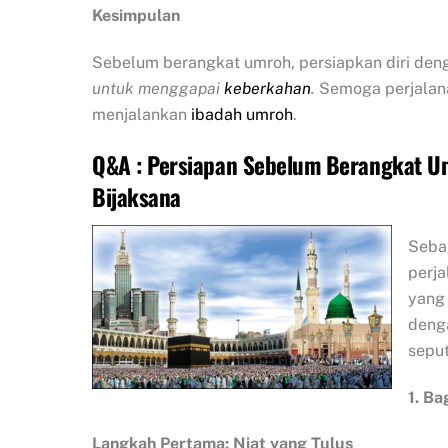
Kesimpulan
Sebelum berangkat umroh, persiapkan diri den
untuk menggapai
keberkahan
.
Semoga perjalan
menjalankan
ibadah umroh
.
Q&A : Persiapan Sebelum Berangkat Um
Bijaksana
Sebag
perja
yang
deng
sepu
1. B
Langkah Pertama: Niat yang Tulus