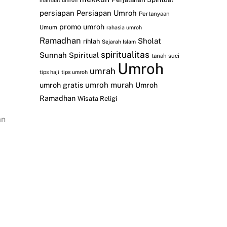
manfaat umroh
persiapan
Persiapan Umroh
Pertanyaan
promo umroh
Umum
rahasia umroh
Ramadhan
Sholat
rihlah
Sejarah Islam
spiritualitas
Sunnah
Spiritual
tanah suci
Umroh
umrah
tips haji
tips umroh
umroh gratis
umroh murah
Umroh
Ramadhan
Wisata Religi
an