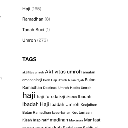
Haji
(165)
i
Ramadhan
(8)
Tanah Suci
(1)
Umroh
(273)
TAGS
Aktivitas umroh
amalan
aktifitas umroh
n
Bulan
amanah haji
Beda Haji Umroh
bulan rajab
Ramadhan
Destinasi Umroh
Hadits Umroh
haji
haji furoda
Ibadah
haji khusus
Ibadah Haji
Ibadah Umroh
Keajaiban
Keutamaan
Bulan Ramadhan
keberkahan
madinah
Manfaat
Kisah Inspiratif
Makanan
mekkah
Perjalanan Spiritual