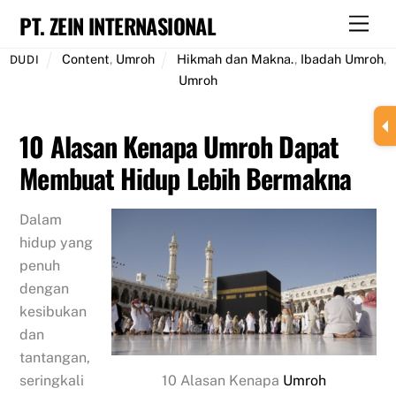
Skip
PT. ZEIN INTERNASIONAL
Men
to
content
Content
,
Umroh
Hikmah dan Makna.
,
Ibadah Umroh
,
DUDI
Umroh
10 Alasan Kenapa Umroh Dapat
Membuat Hidup Lebih Bermakna
Dalam
hidup yang
penuh
dengan
kesibukan
dan
tantangan,
seringkali
10 Alasan Kenapa
Umroh