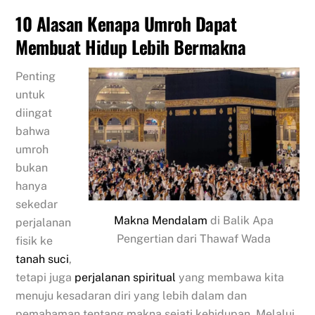
10 Alasan Kenapa Umroh Dapat
Membuat Hidup Lebih Bermakna
Penting
untuk
diingat
bahwa
umroh
bukan
hanya
sekedar
Makna Mendalam
di Balik Apa
perjalanan
Pengertian dari Thawaf Wada
fisik ke
tanah suci
,
tetapi juga
perjalanan spiritual
yang membawa kita
menuju kesadaran diri yang lebih dalam dan
pemahaman tentang makna sejati kehidupan. Melalui