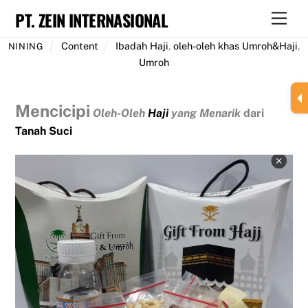
Skip
PT. ZEIN INTERNASIONAL
Men
to
content
Content
Ibadah Haji
,
oleh-oleh khas Umroh&Haji
,
NINING
Umroh
Mencicipi
Oleh-Oleh
Haji
yang Menarik
dari
Tanah Suci