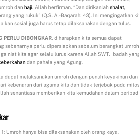
 umroh dan
haji
. Allah berfirman, “Dan dirikanlah
shalat
,
rang yang rukuk” (Q.S. Al-Baqarah: 43). Ini mengingatkan ki
baikan sosial juga harus tetap dilaksanakan dengan tulus.
G PERLU DIBONGKAR
, diharapkan kita semua dapat
g sebenarnya perlu dipersiapkan sebelum berangkat umroh
jaga niat kita agar selalu lurus karena Allah SWT. Ibadah yan
keberkahan
dan pahala yang Agung.
ta dapat melaksanakan umroh dengan penuh keyakinan dan
ari kebenaran dari agama kita dan tidak terjebak pada mito
 Allah senantiasa memberikan kita kemudahan dalam beriba
kar
 1: Umroh hanya bisa dilaksanakan oleh orang kaya.