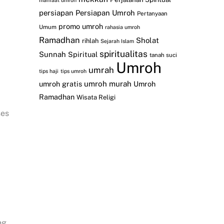
manfaat umroh
persiapan
Persiapan Umroh
Pertanyaan
promo umroh
Umum
rahasia umroh
Ramadhan
Sholat
rihlah
Sejarah Islam
spiritualitas
Sunnah
Spiritual
tanah suci
Umroh
umrah
tips haji
tips umroh
umroh gratis
umroh murah
Umroh
Ramadhan
Wisata Religi
ses
ng