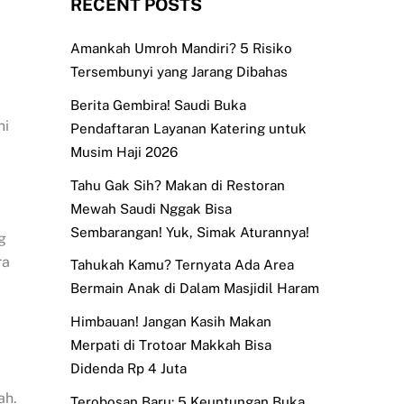
RECENT POSTS
Amankah Umroh Mandiri? 5 Risiko
Tersembunyi yang Jarang Dibahas
Berita Gembira! Saudi Buka
ni
Pendaftaran Layanan Katering untuk
Musim Haji 2026
Tahu Gak Sih? Makan di Restoran
Mewah Saudi Nggak Bisa
Sembarangan! Yuk, Simak Aturannya!
g
ra
Tahukah Kamu? Ternyata Ada Area
Bermain Anak di Dalam Masjidil Haram
Himbauan! Jangan Kasih Makan
Merpati di Trotoar Makkah Bisa
Didenda Rp 4 Juta
ah.
Terobosan Baru: 5 Keuntungan Buka