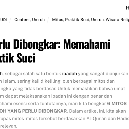
Content
,
Umroh
Mitos
,
Praktik Suci
,
Umroh
,
Wisata Reli
UDI
rlu Dibongkar: Memahami
tik Suci
h
, sebagai salah s
atu bentuk
ibadah
yang sangat dianjurkan
 Islam, sering kali dikelilingi oleh berbagai mitos dan
angka yang tidak berdasar. Untuk memastikan bahwa umat
im dapat melaksanakan ibadah ini dengan benar dan
ami esensi serta tuntutannya, mari kita bongkar
6 MITOS
OH YANG PERLU DIBONGKAR
. Dalam artikel ini, kita akan
pas mitos-mitos tersebut berdasarkan Al-Qur’an dan Hadis
relevan.