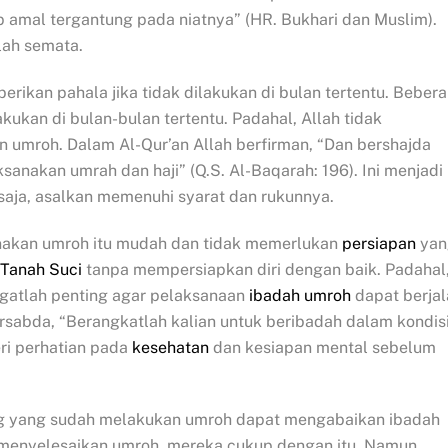
 amal tergantung pada niatnya” (HR. Bukhari dan Muslim).
lah semata.
ikan pahala jika tidak dilakukan di bulan tertentu. Beber
ukan di bulan-bulan tertentu. Padahal, Allah tidak
 umroh. Dalam Al-Qur’an Allah berfirman, “Dan bershajda
anakan umrah dan haji” (Q.S. Al-Baqarah: 196). Ini menjadi
aja, asalkan memenuhi syarat dan rukunnya.
nakan umroh itu mudah dan tidak memerlukan
persiapan
yan
Tanah Suci
tanpa mempersiapkan diri dengan baik. Padahal
ngatlah penting agar pelaksanaan
ibadah umroh
dapat berjal
ersabda, “Berangkatlah kalian untuk beribadah dalam kondis
ri perhatian pada
kesehatan
dan kesiapan mental sebelum
ng yang sudah melakukan umroh dapat mengabaikan ibadah
 menyelesaikan umroh, mereka cukup dengan itu. Namun,