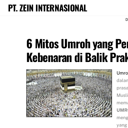
Skip
PT. ZEIN INTERNASIONAL
to
content
D
6 Mitos Umroh yang Pe
Kebenaran di Balik Prak
Umro
dalam
pras
Musl
memah
UMR
mengu
yang 