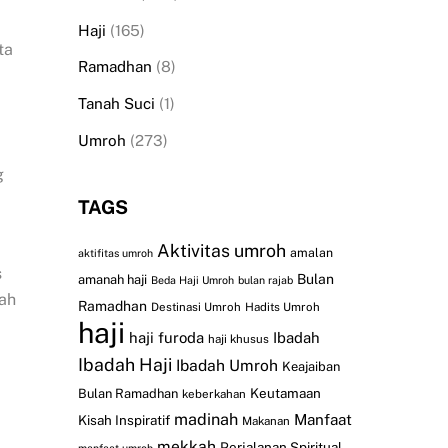
Haji
(165)
ta
Ramadhan
(8)
Tanah Suci
(1)
Umroh
(273)
g
TAGS
Aktivitas umroh
amalan
aktifitas umroh
s
Bulan
amanah haji
Beda Haji Umroh
bulan rajab
dah
Ramadhan
Destinasi Umroh
Hadits Umroh
haji
haji furoda
Ibadah
haji khusus
Ibadah Haji
Ibadah Umroh
Keajaiban
Keutamaan
Bulan Ramadhan
keberkahan
madinah
Manfaat
Kisah Inspiratif
Makanan
mekkah
Perjalanan Spiritual