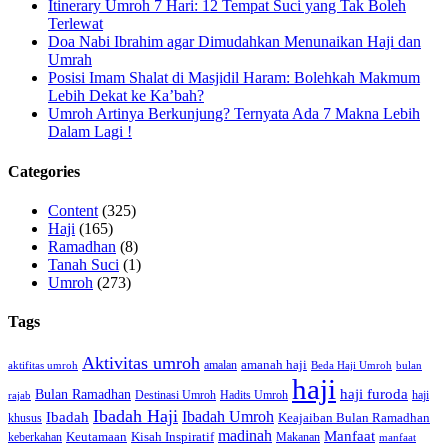
Itinerary Umroh 7 Hari: 12 Tempat Suci yang Tak Boleh
Terlewat
Doa Nabi Ibrahim agar Dimudahkan Menunaikan Haji dan
Umrah
Posisi Imam Shalat di Masjidil Haram: Bolehkah Makmum
Lebih Dekat ke Ka’bah?
Umroh Artinya Berkunjung? Ternyata Ada 7 Makna Lebih
Dalam Lagi !
Categories
Content
(325)
Haji
(165)
Ramadhan
(8)
Tanah Suci
(1)
Umroh
(273)
Tags
Aktivitas umroh
amalan
amanah haji
aktifitas umroh
Beda Haji Umroh
bulan
haji
haji furoda
Bulan Ramadhan
Destinasi Umroh
Hadits Umroh
haji
rajab
Ibadah Haji
Ibadah Umroh
Ibadah
Keajaiban Bulan Ramadhan
khusus
madinah
Manfaat
Keutamaan
Kisah Inspiratif
keberkahan
Makanan
manfaat