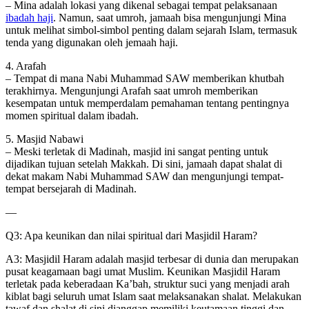
– Mina adalah lokasi yang dikenal sebagai tempat pelaksanaan
ibadah haji
. Namun, saat umroh, jamaah bisa mengunjungi Mina
untuk melihat simbol-simbol penting dalam sejarah Islam, termasuk
tenda yang digunakan oleh jemaah haji.
4. Arafah
– Tempat di mana Nabi Muhammad SAW memberikan khutbah
terakhirnya. Mengunjungi Arafah saat umroh memberikan
kesempatan untuk memperdalam pemahaman tentang pentingnya
momen spiritual dalam ibadah.
5. Masjid Nabawi
– Meski terletak di Madinah, masjid ini sangat penting untuk
dijadikan tujuan setelah Makkah. Di sini, jamaah dapat shalat di
dekat makam Nabi Muhammad SAW dan mengunjungi tempat-
tempat bersejarah di Madinah.
—
Q3: Apa keunikan dan nilai spiritual dari Masjidil Haram?
A3: Masjidil Haram adalah masjid terbesar di dunia dan merupakan
pusat keagamaan bagi umat Muslim. Keunikan Masjidil Haram
terletak pada keberadaan Ka’bah, struktur suci yang menjadi arah
kiblat bagi seluruh umat Islam saat melaksanakan shalat. Melakukan
tawaf dan shalat di sini dianggap memiliki keutamaan tinggi dan