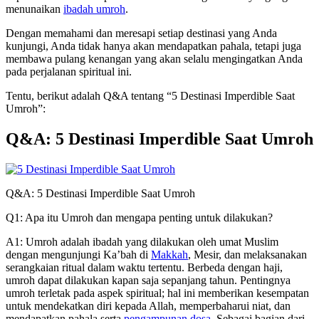
menunaikan
ibadah umroh
.
Dengan memahami dan meresapi setiap destinasi yang Anda
kunjungi, Anda tidak hanya akan mendapatkan pahala, tetapi juga
membawa pulang kenangan yang akan selalu mengingatkan Anda
pada perjalanan spiritual ini.
Tentu, berikut adalah Q&A tentang “5 Destinasi Imperdible Saat
Umroh”:
Q&A: 5 Destinasi Imperdible Saat Umroh
Q&A: 5 Destinasi Imperdible Saat Umroh
Q1: Apa itu Umroh dan mengapa penting untuk dilakukan?
A1: Umroh adalah ibadah yang dilakukan oleh umat Muslim
dengan mengunjungi Ka’bah di
Makkah
, Mesir, dan melaksanakan
serangkaian ritual dalam waktu tertentu. Berbeda dengan haji,
umroh dapat dilakukan kapan saja sepanjang tahun. Pentingnya
umroh terletak pada aspek spiritual; hal ini memberikan kesempatan
untuk mendekatkan diri kepada Allah, memperbaharui niat, dan
mendapatkan pahala serta
pengampunan dosa
. Sebagai bagian dari