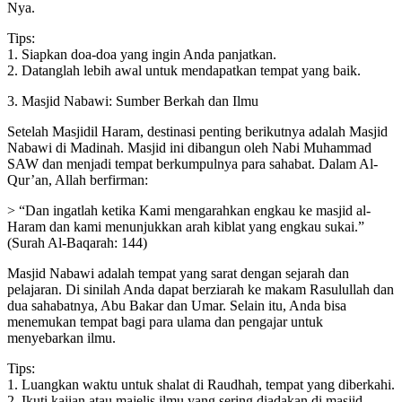
Nya.
Tips:
1. Siapkan doa-doa yang ingin Anda panjatkan.
2. Datanglah lebih awal untuk mendapatkan tempat yang baik.
3. Masjid Nabawi: Sumber Berkah dan Ilmu
Setelah Masjidil Haram, destinasi penting berikutnya adalah Masjid
Nabawi di Madinah. Masjid ini dibangun oleh Nabi Muhammad
SAW dan menjadi tempat berkumpulnya para sahabat. Dalam Al-
Qur’an, Allah berfirman:
> “Dan ingatlah ketika Kami mengarahkan engkau ke masjid al-
Haram dan kami menunjukkan arah kiblat yang engkau sukai.”
(Surah Al-Baqarah: 144)
Masjid Nabawi adalah tempat yang sarat dengan sejarah dan
pelajaran. Di sinilah Anda dapat berziarah ke makam Rasulullah dan
dua sahabatnya, Abu Bakar dan Umar. Selain itu, Anda bisa
menemukan tempat bagi para ulama dan pengajar untuk
menyebarkan ilmu.
Tips:
1. Luangkan waktu untuk shalat di Raudhah, tempat yang diberkahi.
2. Ikuti kajian atau majelis ilmu yang sering diadakan di masjid.