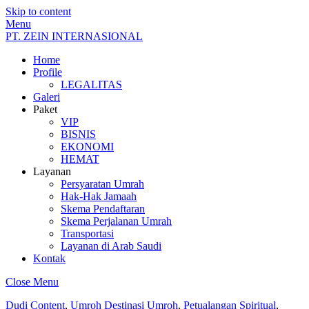
Skip to content
Menu
PT. ZEIN INTERNASIONAL
Home
Profile
LEGALITAS
Galeri
Paket
VIP
BISNIS
EKONOMI
HEMAT
Layanan
Persyaratan Umrah
Hak-Hak Jamaah
Skema Pendaftaran
Skema Perjalanan Umrah
Transportasi
Layanan di Arab Saudi
Kontak
Close Menu
Dudi
Content
,
Umroh
Destinasi Umroh
,
Petualangan Spiritual
,