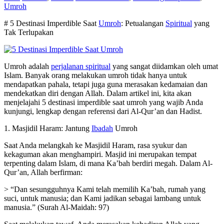
Umroh
# 5 Destinasi Imperdible Saat
Umroh
: Petualangan
Spiritual
yang
Tak Terlupakan
Umroh adalah
perjalanan spiritual
yang sangat diidamkan oleh umat
Islam. Banyak orang melakukan umroh tidak hanya untuk
mendapatkan pahala, tetapi juga guna merasakan kedamaian dan
mendekatkan diri dengan Allah. Dalam artikel ini, kita akan
menjelajahi 5 destinasi imperdible saat umroh yang wajib Anda
kunjungi, lengkap dengan referensi dari Al-Qur’an dan Hadist.
1. Masjidil Haram: Jantung
Ibadah
Umroh
Saat Anda melangkah ke Masjidil Haram, rasa syukur dan
kekaguman akan menghampiri. Masjid ini merupakan tempat
terpenting dalam Islam, di mana Ka’bah berdiri megah. Dalam Al-
Qur’an, Allah berfirman:
> “Dan sesungguhnya Kami telah memilih Ka’bah, rumah yang
suci, untuk manusia; dan Kami jadikan sebagai lambang untuk
manusia.” (Surah Al-Maidah: 97)