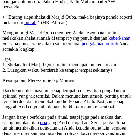
para jamaah umroh. Dalam Hadist, Nabi Muhammad SAW
bersabda:
> “Barang siapa shalat di Masjid Quba, maka baginya pahala seperti
melakukan
umrah
.” (HR. Ahmad)
Mengunjungi Masjid Quba memberi Anda kesempatan untuk
melakukan shalat sunnah di tempat yang penuh dengan
keberkahan
.
Suasana damai yang ada di sini membuat
pengalaman umroh
Anda
semakin lengkap.
Tips:
1. Sholatlah di Masjid Quba untuk mendapatkan keutamaan.
2. Luangkan waktu berziarah ke tempat-tempat sekitarnya.
Kesimpulan: Meresapi Setiap Momen
Dari kelima destinasi ini, setiap tempat menawarkan pengalaman
spiritual yang tak ternilai. Dalam menunaikan umroh, penting untuk
terus berdoa dan mendekatkan diri kepada Allah. Pastikan setiap
langkah Anda dipenuhi dengan keikhlasan dan konsentrasi.
Jangan hanya berfokus pada ritual, tetapi juga pada makna dari
setiap tindakan dan
doa
yang Anda panjatkan. Serta, jangan lupa
untuk membagikan pengalaman Anda kepada orang lain, semoga
dapat memberikan inspirasi dan motivasi bagi mereka yang ingin