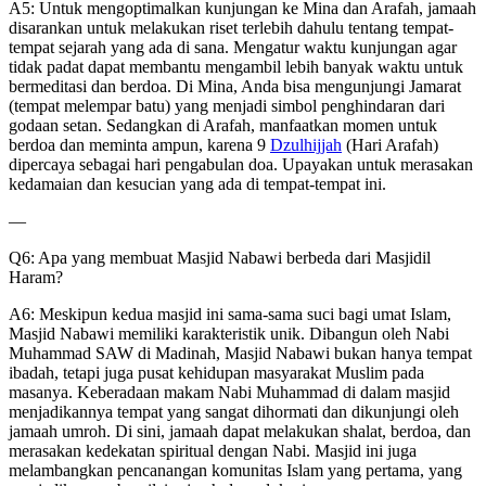
A5: Untuk mengoptimalkan kunjungan ke Mina dan Arafah, jamaah
disarankan untuk melakukan riset terlebih dahulu tentang tempat-
tempat sejarah yang ada di sana. Mengatur waktu kunjungan agar
tidak padat dapat membantu mengambil lebih banyak waktu untuk
bermeditasi dan berdoa. Di Mina, Anda bisa mengunjungi Jamarat
(tempat melempar batu) yang menjadi simbol penghindaran dari
godaan setan. Sedangkan di Arafah, manfaatkan momen untuk
berdoa dan meminta ampun, karena 9
Dzulhijjah
(Hari Arafah)
dipercaya sebagai hari pengabulan doa. Upayakan untuk merasakan
kedamaian dan kesucian yang ada di tempat-tempat ini.
—
Q6: Apa yang membuat Masjid Nabawi berbeda dari Masjidil
Haram?
A6: Meskipun kedua masjid ini sama-sama suci bagi umat Islam,
Masjid Nabawi memiliki karakteristik unik. Dibangun oleh Nabi
Muhammad SAW di Madinah, Masjid Nabawi bukan hanya tempat
ibadah, tetapi juga pusat kehidupan masyarakat Muslim pada
masanya. Keberadaan makam Nabi Muhammad di dalam masjid
menjadikannya tempat yang sangat dihormati dan dikunjungi oleh
jamaah umroh. Di sini, jamaah dapat melakukan shalat, berdoa, dan
merasakan kedekatan spiritual dengan Nabi. Masjid ini juga
melambangkan pencanangan komunitas Islam yang pertama, yang