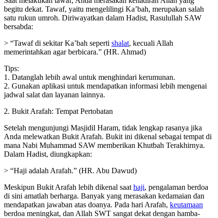
Saat melakukan tawaf, Anda merasakan kehadiran Allah yang
begitu dekat. Tawaf, yaitu mengelilingi Ka’bah, merupakan salah
satu rukun umroh. Diriwayatkan dalam Hadist, Rasulullah SAW
bersabda:
> “Tawaf di sekitar Ka’bah seperti
shalat
, kecuali Allah
memerintahkan agar berbicara.” (HR. Ahmad)
Tips:
1. Datanglah lebih awal untuk menghindari kerumunan.
2. Gunakan aplikasi untuk mendapatkan informasi lebih mengenai
jadwal salat dan layanan lainnya.
2. Bukit Arafah: Tempat Pertobatan
Setelah mengunjungi Masjidil Haram, tidak lengkap rasanya jika
Anda melewatkan Bukit Arafah. Bukit ini dikenal sebagai tempat di
mana Nabi Muhammad SAW memberikan Khutbah Terakhirnya.
Dalam Hadist, diungkapkan:
> “Haji adalah Arafah.” (HR. Abu Dawud)
Meskipun Bukit Arafah lebih dikenal saat
haji
, pengalaman berdoa
di sini amatlah berharga. Banyak yang merasakan kedamaian dan
mendapatkan jawaban atas doanya. Pada hari Arafah,
keutamaan
berdoa meningkat, dan Allah SWT sangat dekat dengan hamba-