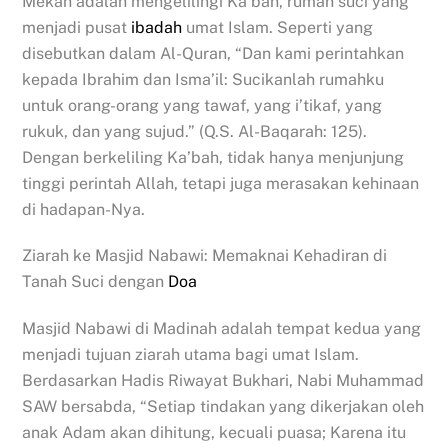
Mekah adalah mengelilingi Ka’bah, rumah suci yang
menjadi pusat
ibadah
umat Islam. Seperti yang
disebutkan dalam Al-Quran, “Dan kami perintahkan
kepada Ibrahim dan Isma’il: Sucikanlah rumahku
untuk orang-orang yang tawaf, yang i’tikaf, yang
rukuk, dan yang sujud.” (Q.S. Al-Baqarah: 125).
Dengan berkeliling Ka’bah, tidak hanya menjunjung
tinggi perintah Allah, tetapi juga merasakan kehinaan
di hadapan-Nya.
Ziarah ke Masjid Nabawi: Memaknai Kehadiran di
Tanah Suci dengan
Doa
Masjid Nabawi di Madinah adalah tempat kedua yang
menjadi tujuan ziarah utama bagi umat Islam.
Berdasarkan Hadis Riwayat Bukhari, Nabi Muhammad
SAW bersabda, “Setiap tindakan yang dikerjakan oleh
anak Adam akan dihitung, kecuali puasa; Karena itu