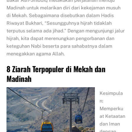
Bakar Ash-Shiddiq melakukan perjalanan menuju
Madinah untuk melarikan diri dari kekejaman musuh
di Mekah. Sebagaimana disebutkan dalam Hadis
Riwayat Bukhari, “Sesungguhnya hijrah tidaklah
terputus selama ada jihad.” Dengan mengunjungi jalur
hijrah, kita dapat merenungkan pengorbanan dan
keteguhan Nabi beserta para sahabatnya dalam
menegakkan agama Allah.
8 Ziarah Terpopuler di Mekah dan
Madinah
Kesimpula
n:
Memperku
at Ketaatan
dan Iman
dengan