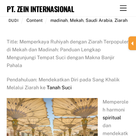
Skip
PT. ZEIN INTERNASIONAL
Men
to
content
Content
madinah
,
Mekah
,
Saudi Arabia
,
Ziarah
DUDI
Title: Memperkaya Ruhiyah dengan Ziarah Terpopuler
di Mekah dan Madinah: Panduan Lengkap
Mengunjungi Tempat Suci dengan Makna Banjir
Pahala
Pendahuluan: Mendekatkan Diri pada Sang Khalik
Melalui Ziarah ke
Tanah Suci
Memperole
h harmoni
spiritual
dan
mendekatk