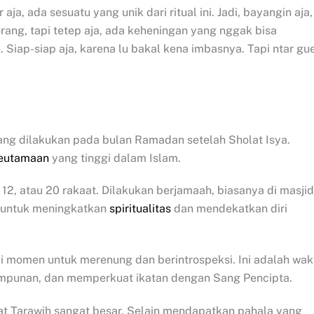
aja, ada sesuatu yang unik dari ritual ini. Jadi, bayangin aja,
 orang, tapi tetep aja, ada keheningan yang nggak bisa
o. Siap-siap aja, karena lu bakal kena imbasnya. Tapi ntar gu
ng dilakukan pada bulan Ramadan setelah Sholat Isya.
eutamaan
yang tinggi dalam Islam.
8, 12, atau 20 rakaat. Dilakukan berjamaah, biasanya di masjid
n untuk meningkatkan
spiritualitas
dan mendekatkan diri
di momen untuk merenung dan berintrospeksi. Ini adalah wak
ampunan, dan memperkuat ikatan dengan Sang Pencipta.
at Tarawih sangat besar. Selain mendapatkan pahala yang