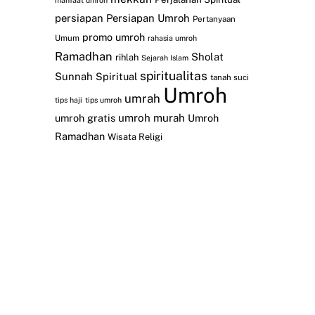
manfaat umroh
persiapan
Persiapan Umroh
Pertanyaan
promo umroh
Umum
rahasia umroh
Ramadhan
Sholat
rihlah
Sejarah Islam
spiritualitas
Sunnah
Spiritual
tanah suci
Umroh
umrah
tips haji
tips umroh
umroh gratis
umroh murah
Umroh
Ramadhan
Wisata Religi