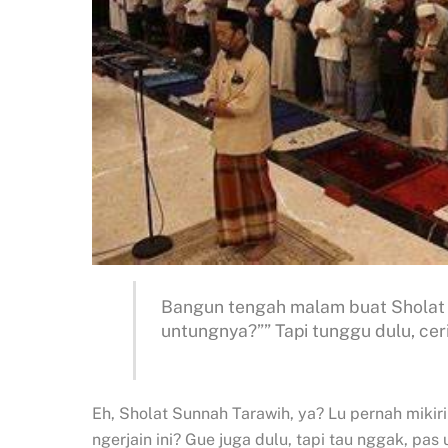
Bangun tengah malam buat Sholat S
untungnya?”” Tapi tunggu dulu, cer
Eh, Sholat Sunnah Tarawih, ya? Lu pernah miki
ngerjain ini? Gue juga dulu, tapi tau nggak, pas