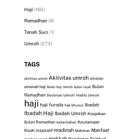
Haji
(165)
Ramadhan
(8)
Tanah Suci
(1)
Umroh
(273)
TAGS
Aktivitas umroh
amalan
aktifitas umroh
Bulan
amanah haji
Beda Haji Umroh
bulan rajab
Ramadhan
Destinasi Umroh
Hadits Umroh
haji
haji furoda
Ibadah
haji khusus
Ibadah Haji
Ibadah Umroh
Keajaiban
Keutamaan
Bulan Ramadhan
keberkahan
madinah
Manfaat
Kisah Inspiratif
Makanan
mekkah
Perjalanan Spiritual