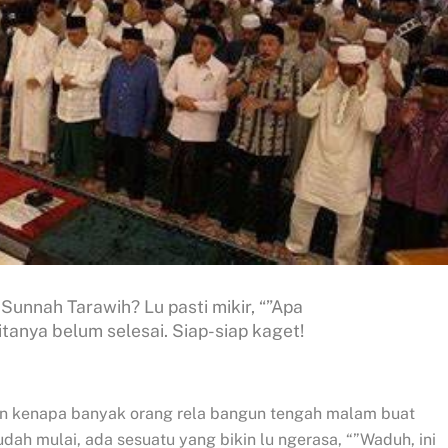
unnah Tarawih? Lu pasti mikir, “”Apa
itanya belum selesai. Siap-siap kaget!
rin kenapa banyak orang rela bangun tengah malam buat
 udah mulai, ada sesuatu yang bikin lu ngerasa, “”Waduh, ini