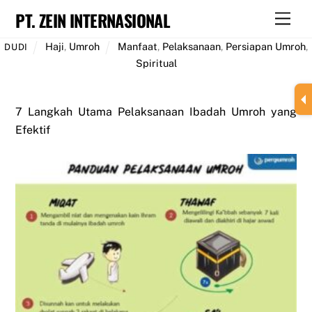
Skip
PT. ZEIN INTERNASIONAL
Men
to
content
Haji
,
Umroh
Manfaat
,
Pelaksanaan
,
Persiapan Umroh
,
DUDI
Spiritual
7 Langkah Utama Pelaksanaan Ibadah Umroh yang
Efektif