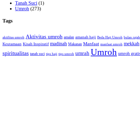
Tanah Suci
(1)
Umroh
(273)
Tags
Aktivitas umroh
amalan
amanah haji
aktifitas umroh
Beda Haji Umroh
bulan rajab
madinah
Manfaat
mekkah
Keutamaan
Kisah Inspiratif
Makanan
manfaat umroh
Umroh
spiritualitas
umrah
umroh grati
tanah suci
tips haji
tips umroh