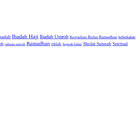
Ibadah Haji
Ibadah Umroh
badah
Keajaiban Bulan Ramadhan
keberkahan
Ramadhan
oh
Sholat Sunnah
Spiritual
rihlah
rahasia umroh
Sejarah Islam