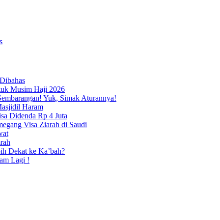
 Dibahas
ntuk Musim Haji 2026
Sembarangan! Yuk, Simak Aturannya!
asjidil Haram
sa Didenda Rp 4 Juta
egang Visa Ziarah di Saudi
wat
rah
ih Dekat ke Ka’bah?
am Lagi !