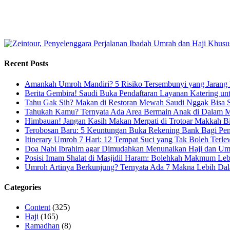
Recent Posts
Amankah Umroh Mandiri? 5 Risiko Tersembunyi yang Jarang
Berita Gembira! Saudi Buka Pendaftaran Layanan Katering u
Tahu Gak Sih? Makan di Restoran Mewah Saudi Nggak Bisa 
Tahukah Kamu? Ternyata Ada Area Bermain Anak di Dalam M
Himbauan! Jangan Kasih Makan Merpati di Trotoar Makkah Bi
Terobosan Baru: 5 Keuntungan Buka Rekening Bank Bagi Pem
Itinerary Umroh 7 Hari: 12 Tempat Suci yang Tak Boleh Terle
Doa Nabi Ibrahim agar Dimudahkan Menunaikan Haji dan Um
Posisi Imam Shalat di Masjidil Haram: Bolehkah Makmum Leb
Umroh Artinya Berkunjung? Ternyata Ada 7 Makna Lebih Dal
Categories
Content
(325)
Haji
(165)
Ramadhan
(8)