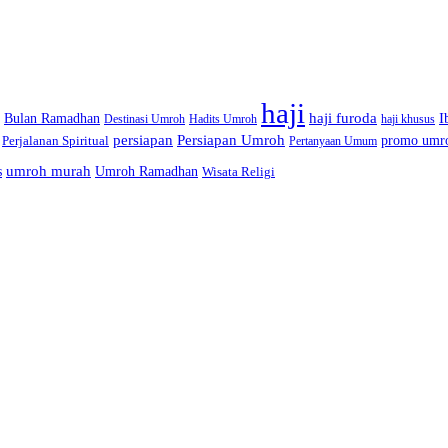
haji
haji furoda
I
Bulan Ramadhan
Destinasi Umroh
Hadits Umroh
haji khusus
persiapan
Persiapan Umroh
promo umr
Perjalanan Spiritual
Pertanyaan Umum
umroh murah
s
Umroh Ramadhan
Wisata Religi