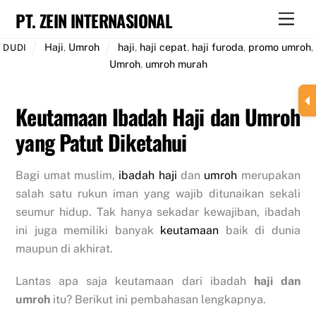
Skip
PT. ZEIN INTERNASIONAL
Men
to
content
Haji
,
Umroh
haji
,
haji cepat
,
haji furoda
,
promo umroh
,
DUDI
Umroh
,
umroh murah
Keutamaan Ibadah Haji dan Umroh
yang Patut Diketahui
Bagi umat muslim,
ibadah
haji
dan
umroh
merupakan
salah satu rukun iman yang wajib ditunaikan sekali
seumur hidup. Tak hanya sekadar kewajiban, ibadah
ini juga memiliki banyak
keutamaan
baik di dunia
maupun di akhirat.
Lantas apa saja keutamaan dari ibadah
haji dan
umroh
itu? Berikut ini pembahasan lengkapnya.